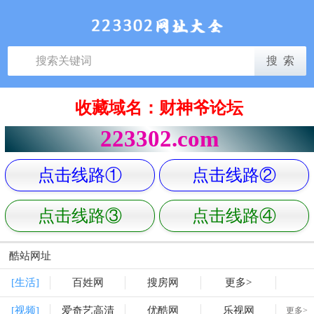
收藏域名：财神爷论坛
223302.com
点击线路①
点击线路②
点击线路③
点击线路④
酷站网址
[生活]
百姓网
搜房网
更多>
[视频]
爱奇艺高清
优酷网
乐视网
更多>